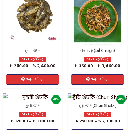
চ্যাপা শুঁটকি
লাল চিংড়ি (Lal Chingri)
Shutki (শুঁটকি)
Shutki (শুঁটকি)
৳
240.00
–
৳
2,400.00
৳
360.00
–
৳
3,460.00
দেখুন ও কিনুন
দেখুন ও কিনুন
-8%
-8%
সুন্দরী শুঁটকি
ছুঁড়ি শুঁটকি (Churi Shutki)
Shutki (শুঁটকি)
Shutki (শুঁটকি)
৳
120.00
–
৳
1,000.00
৳
250.00
–
৳
2,300.00