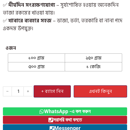
✅
দীর্ঘদিন সংরক্ষণযোগ্য
– সূর্যশোষিত হওয়ায় অনেকদিন
তাজা রকমের খাওয়া যায়।
✅
খাবারে ব্যবহার সহজ
– ভাজা, ভর্তা, তরকারি বা নানা পদে
একদম উপযুক্ত
।
ওজন
১০০ গ্রাম
২৫০ গ্রাম
৫০০ গ্রাম
১ কেজি
−
+
+ ব্যাগে নিন
এখনই কিনুন
WhatsApp -এ কল করুন
সরাসরি কথা বলতে
Messenger