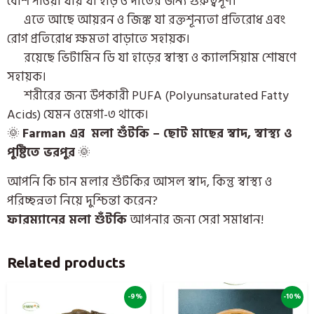
বেশি পাওয়া যায় যা হাড় ও দাঁতের জন্য গুরুত্বপূর্ণ।
এতে আছে আয়রন ও জিঙ্ক যা রক্তশূন্যতা প্রতিরোধ এবং
রোগ প্রতিরোধ ক্ষমতা বাড়াতে সহায়ক।
রয়েছে ভিটামিন ডি যা হাড়ের স্বাস্থ্য ও ক্যালসিয়াম শোষণে
সহায়ক।
শরীরের জন্য উপকারী PUFA (Polyunsaturated Fatty
Acids) যেমন ওমেগা-৩ থাকে।
🌞
Farman এর
মলা শুঁটকি – ছোট মাছের স্বাদ, স্বাস্থ্য ও
পুষ্টিতে ভরপুর
🌞
আপনি কি চান মলার শুঁটকির আসল স্বাদ, কিন্তু স্বাস্থ্য ও
পরিচ্ছন্নতা নিয়ে দুশ্চিন্তা করেন?
ফারম্যানের মলা শুঁটকি
আপনার জন্য সেরা সমাধান!
Related products
-9%
-10%