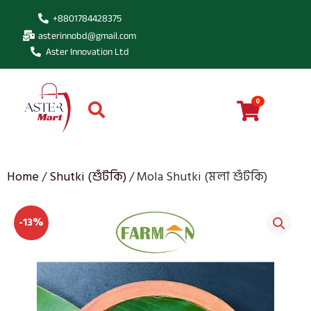
+8801784428375
asterinnobd@gmail.com
Aster Innovation Ltd
0
Home
/
Shutki (শুঁটকি)
/ Mola Shutki (মলা শুঁটকি)
-13%