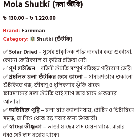
Mola Shutki (মলা শুঁটকি)
৳
130.00
–
৳
1,220.00
Brand:
Farmman
Category:
Shutki (শুঁটকি)
✅
Solar Dried
– সূর্যের প্রাকৃতিক শক্তি ব্যবহার করে শুকানো,
কোনো কেমিক্যাল বা কৃত্রিম প্রক্রিয়া নেই।
✅
পূর্ণ হাইজিন
– প্রতিটি শুঁটকি সম্পূর্ণ পরিচ্ছন্ন পরিবেশে তৈরি।
✅
প্রচলিত মলা শুঁটকির চেয়ে ভালো
– সাধারণভাবে শুকানো
শুঁটকিতে গন্ধ, জীবাণু ও ধূলিকণার ঝুঁকি থাকে।
ফারম্যানের মলা শুঁটকি তাই ঘ্রাণে আর স্বাদে একেবারে
আলাদা।
✅
অতিরিক্ত পুষ্টি
– মলা মাছ ক্যালসিয়াম, প্রোটিন ও ভিটামিনে
সমৃদ্ধ, যা শিশু থেকে বড় সবার জন্য উপকারী।
✅
স্বাদের তীক্ষ্ণতা
– তাজা মাছের স্বাদ যেমন থাকে, রান্নার
পরও সেই স্বাদ বজায় থাকে।